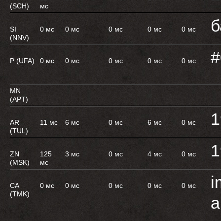
(SCH)
мс
б
SI
0 мс
0 мс
0 мс
0 мс
0 мс
(NNV)
#
P (UFA)
0 мс
0 мс
0 мс
0 мс
0 мс
MN
(APT)
1
AR
11 мс
6 мс
0 мс
6 мс
0 мс
(TUL)
1
ZN
125
3 мс
0 мс
4 мс
0 мс
(MSK)
мс
i
CA
0 мс
0 мс
0 мс
0 мс
0 мс
(TMK)
a