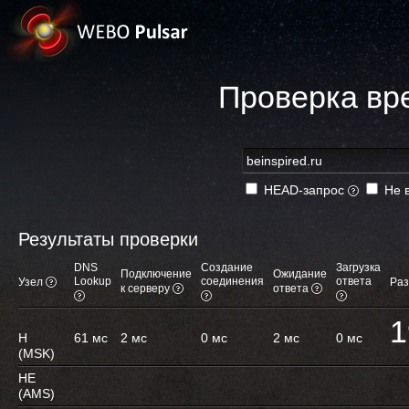
Проверка вр
HEAD-запрос
Не в
Результаты проверки
DNS
Создание
Загрузка
Подключение
Ожидание
Lookup
соединения
ответа
Узел
Раз
к серверу
ответа
1
H
61 мс
2 мс
0 мс
2 мс
0 мс
(MSK)
HE
(AMS)