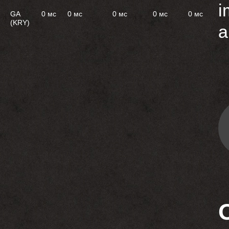
i
GA
0 мс
0 мс
0 мс
0 мс
0 мс
(KRY)
a