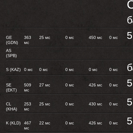
б
5
GE
363
25 мс
0 мс
450 мс
0 мс
(GDN)
мс
AS
(SPB)
б
S (KAZ)
0 мс
0 мс
0 мс
0 мс
0 мс
5
SE
509
27 мс
0 мс
426 мс
0 мс
(EKT)
мс
5
CL
253
25 мс
0 мс
430 мс
0 мс
(KHA)
мс
5
K (KLD)
467
22 мс
0 мс
426 мс
0 мс
мс