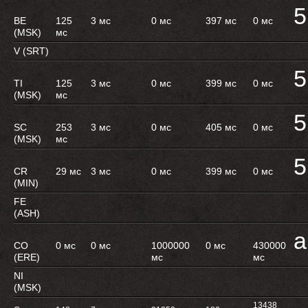
5
BE
125
3 мс
0 мс
397 мс
0 мс
(MSK)
мс
V (SRT)
5
TI
125
3 мс
0 мс
399 мс
0 мс
(MSK)
мс
5
SC
253
3 мс
0 мс
405 мс
0 мс
(MSK)
мс
5
CR
29 мс
3 мс
0 мс
399 мс
0 мс
(MIN)
FE
(ASH)
a
CO
0 мс
0 мс
1000000
0 мс
430000
(ERE)
мс
мс
NI
(MSK)
13438