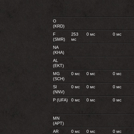
O
(KRD)
F
253
0 мс
0 мс
(SMR)
мс
NA
(KHA)
AL
(EKT)
MG
0 мс
0 мс
0 мс
(SCH)
SI
0 мс
0 мс
0 мс
(NNV)
P (UFA)
0 мс
0 мс
0 мс
MN
(APT)
AR
0 мс
0 мс
0 мс