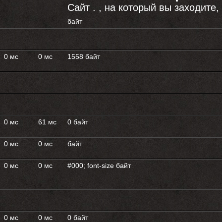
Сайт
. , на который вы заходите
байт
0 мс
0 мс
1558 байт
0 мс
61 мс
0 байт
0 мс
0 мс
байт
0 мс
0 мс
#000; font-size байт
0 мс
0 мс
0 байт