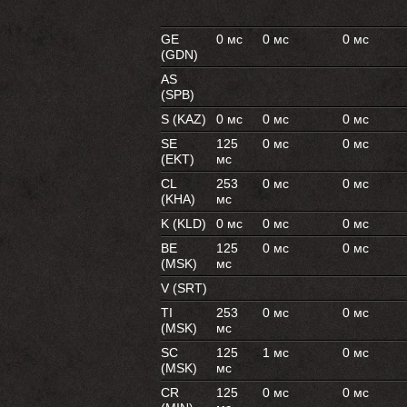
GE
0 мс
0 мс
0 мс
(GDN)
AS
(SPB)
S (KAZ)
0 мс
0 мс
0 мс
SE
125
0 мс
0 мс
(EKT)
мс
CL
253
0 мс
0 мс
(KHA)
мс
K (KLD)
0 мс
0 мс
0 мс
BE
125
0 мс
0 мс
(MSK)
мс
V (SRT)
TI
253
0 мс
0 мс
(MSK)
мс
SC
125
1 мс
0 мс
(MSK)
мс
CR
125
0 мс
0 мс