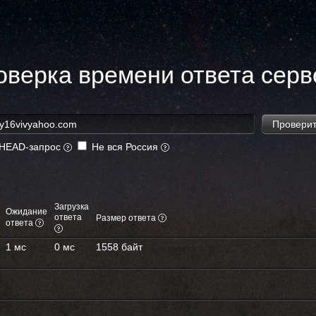
оверка времени ответа серв
HEAD-запрос
Не вся Россия
Загрузка
Ожидание
ответа
Размер ответа
ответа
1 мс
0 мс
1558 байт