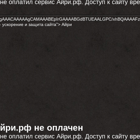
, не оплатил сервис Айри.рф. Доступ к сайту в
gAAACAAAAAgCAMAAABEpIrGAAAABGdBTUEAALGPC/xhBQAAAAFzUkdCA
и - ускорение и защита сайта">
Айри
Айри.рф не оплачен
, не оплатил сервис Айри.рф. Доступ к сайту в