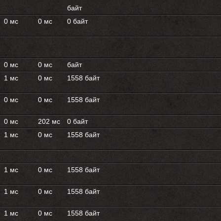
байт
0 мс
0 мс
0 байт
0 мс
0 мс
байт
1 мс
0 мс
1558 байт
0 мс
0 мс
1558 байт
0 мс
202 мс
0 байт
1 мс
0 мс
1558 байт
1 мс
0 мс
1558 байт
1 мс
0 мс
1558 байт
1 мс
0 мс
1558 байт