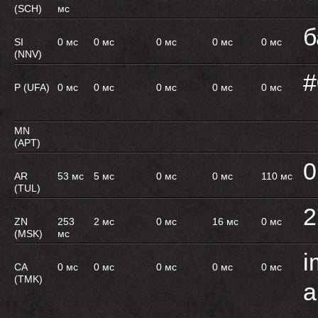
(SCH)
мс
б
SI
0 мс
0 мс
0 мс
0 мс
0 мс
(NNV)
#
P (UFA)
0 мс
0 мс
0 мс
0 мс
0 мс
MN
(APT)
0
AR
53 мс
5 мс
0 мс
0 мс
110 мс
(TUL)
2
ZN
253
2 мс
0 мс
16 мс
0 мс
(MSK)
мс
i
CA
0 мс
0 мс
0 мс
0 мс
0 мс
(TMK)
a