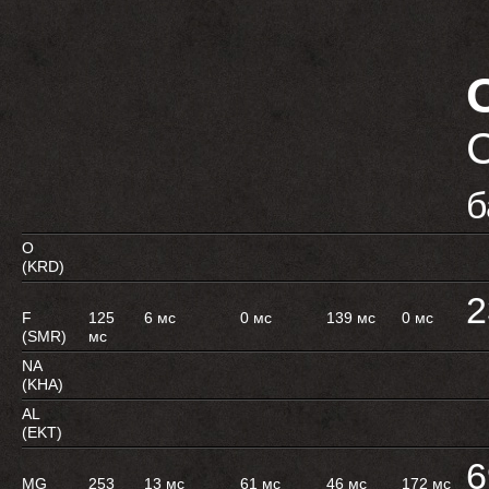
б
O
(KRD)
2
F
125
6 мс
0 мс
139 мс
0 мс
(SMR)
мс
NA
(KHA)
AL
(EKT)
6
MG
253
13 мс
61 мс
46 мс
172 мс