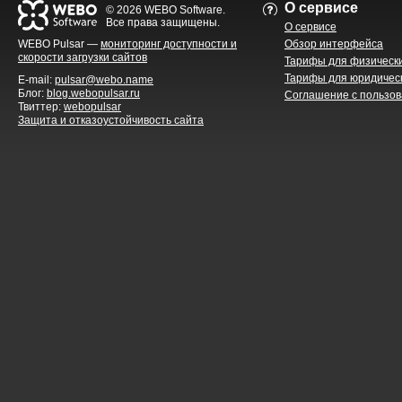
О сервисе
© 2026 WEBO Software.
Все права защищены.
О сервисе
WEBO Pulsar —
мониторинг доступности и
Обзор интерфейса
скорости загрузки сайтов
Тарифы для физическ
Тарифы для юридичес
E-mail:
pulsar@webo.name
Блог:
blog.webopulsar.ru
Соглашение с пользо
Твиттер:
webopulsar
Защита и отказоустойчивость сайта